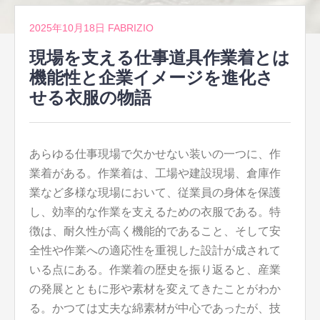
2025年10月18日
FABRIZIO
現場を支える仕事道具作業着とは
機能性と企業イメージを進化さ
せる衣服の物語
あらゆる仕事現場で欠かせない装いの一つに、作
業着がある。
作業着は、工場や建設現場、倉庫作
業など多様な現場において、従業員の身体を保護
し、効率的な作業を支えるための衣服である。特
徴は、耐久性が高く機能的であること、そして安
全性や作業への適応性を重視した設計が成されて
いる点にある。作業着の歴史を振り返ると、産業
の発展とともに形や素材を変えてきたことがわか
る。かつては丈夫な綿素材が中心であったが、技