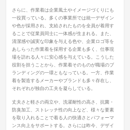
さらに、作業着は企業風土やイメージづくりにも
一役買っている。多くの事業所では統一デザイン
や色が採用され、支給されたものを全員が着用す
ることで従業員同士に一体感が生まれる。また、
清潔感や誠実な印象を与える色や、企業ロゴ等を
あしらった作業着を採用する企業も多く、仕事現
場を訪れる人々に安心感を与えている。こうした
役割を担うことから、作業着そのものが職場のブ
ランディングの一環ともなっている。一方、作業
着を製造するメーカーやブランドも多々存在し、
それぞれが独自の工夫を凝らしている。
丈夫さと軽さの両立や、洗濯耐性の高さ、抗菌・
防臭加工、ストレッチ性の向上など、様々な要素
を取り入れることで着る人の快適さとパフォーマ
ンス向上をサポートする。さらには昨今、デザイ