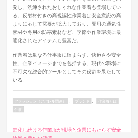
発し、洗練されたおしゃれな作業着も登場してい
る。反射材付きの高視認性作業着は安全意識の高
まりに応じて需要が拡大しており、夏用の通気性
素材や冬用の防寒素材など、季節や作業環境に最
適化されたアイテムも豊富だ。
作業着は単なる仕事服に留まらず、快適さや安全
性、企業イメージまでを包括する、現代の職場に
不可欠な総合的ツールとしてその役割を果たして
いる。
、
、
ファッション（アパレル関連）
ブランド
作業着とは
仕事
投
進化し続ける作業服が現場と企業にもたらす安全
稿