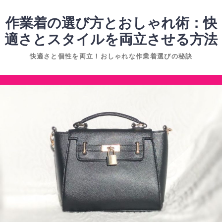
コ
ン
作業着の選び方とおしゃれ術：快
テ
適さとスタイルを両立させる方法
ン
快適さと個性を両立！おしゃれな作業着選びの秘訣
ツ
へ
コ
ス
ン
キ
テ
ッ
ン
プ
ツ
へ
ス
キ
ッ
プ