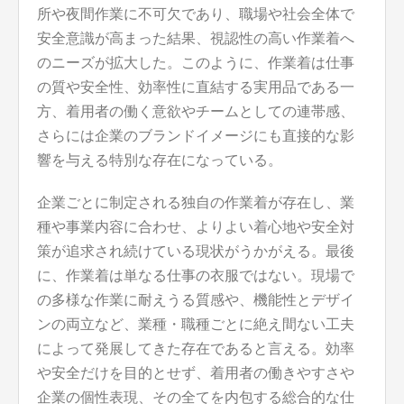
所や夜間作業に不可欠であり、職場や社会全体で
安全意識が高まった結果、視認性の高い作業着へ
のニーズが拡大した。このように、作業着は仕事
の質や安全性、効率性に直結する実用品である一
方、着用者の働く意欲やチームとしての連帯感、
さらには企業のブランドイメージにも直接的な影
響を与える特別な存在になっている。
企業ごとに制定される独自の作業着が存在し、業
種や事業内容に合わせ、よりよい着心地や安全対
策が追求され続けている現状がうかがえる。最後
に、作業着は単なる仕事の衣服ではない。現場で
の多様な作業に耐えうる質感や、機能性とデザイ
ンの両立など、業種・職種ごとに絶え間ない工夫
によって発展してきた存在であると言える。効率
や安全だけを目的とせず、着用者の働きやすさや
企業の個性表現、その全てを内包する総合的な仕