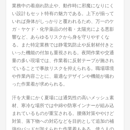
業務中の着崩れ防止や、動作時に邪魔になりにく
い設計もセット特有の魅力である。上下が揃って
いれば身体がしっかりと覆われるため、万一のケ
ガ・ヤケド・化学薬品の付着・太陽光による悪影
響など、あらゆるリスクから身を守りやすくな
る。また特定業務では静電気防止や反射材付きと
いった機能の付加も重視される。夜間作業や交通
量の多い現場では、作業着に反射テープが施され
ていることで事故リスクを抑えられる。職場環境
や作業内容ごとに、最適なデザインや機能が備わ
った作業着が求められる。
汗を大量にかく夏場には通気性の高いメッシュ素
材、寒冷な場所では中綿や防寒インナーが組み込
まれているものが重宝される。腰痛対策ややけど
対策、落下物への対応などを目的として追加の補
強やパッドが加えられた作業着もある。使う人の