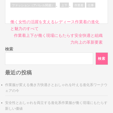
、
、
ファッション（アパレル関連）
上下
作業着
仕事
投
働く女性の活躍を支えるレディース作業着の進化
稿
と魅力のすべて
ナ
作業着上下が働く現場にもたらす安全快適と組織
ビ
力向上の革新要素
ゲ
検索
ー
シ
検索
ョ
ン
最近の投稿
作業服が変える働き方快適さとおしゃれを叶える進化系ワークウ
ェアの今
安全性とおしゃれを両立する進化系作業服が働く現場にもたらす
新しい価値