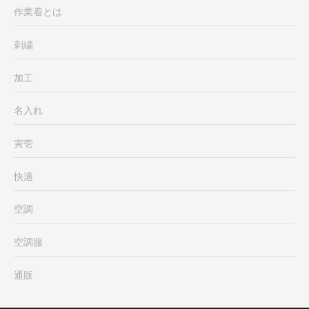
作業着とは
刺繍
加工
名入れ
寅壱
快適
空調
空調服
通販