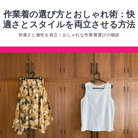
コ
ン
作業着の選び方とおしゃれ術：快
テ
適さとスタイルを両立させる方法
ン
快適さと個性を両立！おしゃれな作業着選びの秘訣
ツ
へ
コ
ス
ン
キ
テ
ッ
ン
プ
ツ
へ
ス
キ
ッ
プ