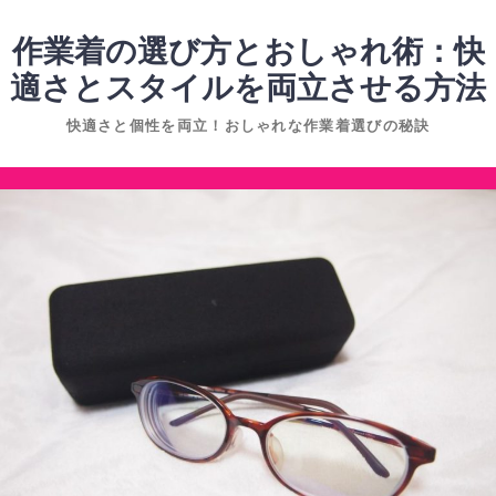
コ
ン
作業着の選び方とおしゃれ術：快
テ
適さとスタイルを両立させる方法
ン
快適さと個性を両立！おしゃれな作業着選びの秘訣
ツ
へ
コ
ス
ン
キ
テ
ッ
ン
プ
ツ
へ
ス
キ
ッ
プ