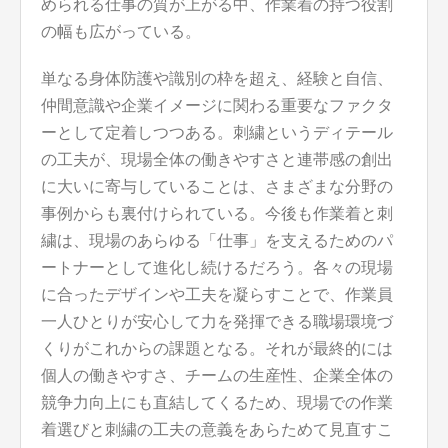
められる仕事の質が上がる中、作業着の持つ役割
の幅も広がっている。
単なる身体防護や識別の枠を超え、経験と自信、
仲間意識や企業イメージに関わる重要なファクタ
ーとして定着しつつある。刺繍というディテール
の工夫が、現場全体の働きやすさと連帯感の創出
に大いに寄与していることは、さまざまな分野の
事例からも裏付けられている。今後も作業着と刺
繍は、現場のあらゆる「仕事」を支えるためのパ
ートナーとして進化し続けるだろう。各々の現場
に合ったデザインや工夫を凝らすことで、作業員
一人ひとりが安心して力を発揮できる職場環境づ
くりがこれからの課題となる。それが最終的には
個人の働きやすさ、チームの生産性、企業全体の
競争力向上にも直結してくるため、現場での作業
着選びと刺繍の工夫の意義をあらためて見直すこ