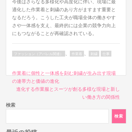
今後はさらなる多様化や高度化に伴い、現場に最
適化した作業着と刺繍のあり方がますます重要と
なるだろう。こうした工夫が職場全体の働きやす
さや一体感を支え、最終的には企業の競争力向上
にもつながることが再確認されている。
、
、
ファッション（アパレル関連）
作業着
刺繍
仕事
投
作業着に個性と一体感を刻む刺繍が生み出す現場
稿
の連帯力と価値の進化
ナ
進化する作業服とスーツが創る多様な現場と新し
ビ
い働き方の関係性
ゲ
検索
ー
シ
検索
ョ
ン