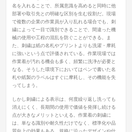
名を入れることで、所属意識を高めると同時に他
部署や取引先との明確な区別を生む役割だ。現場
で複数の企業の作業員が入り乱れる場合でも、刺
繍によって一目で識別できることで、間違った機
械の使用や工程の混乱を防ぐことができる。ま
た、刺繍は紙の名札やプリントよりも洗濯・摩耗
に強いという点で評価されている。作業現場では
作業着が汚れる機会も多く、頻繁に洗浄が必要と
なる。そうした環境下においてはペンで書いた名
札や紙製のラベルはすぐに摩耗し、その機能を失
ってしまう。
しかし刺繍による表示は、何度繰り返し洗っても
消えにくく、長期間の使用で価値を発揮し続ける
点が大きなメリットといえる。作業着の刺繍に
は、単なる識別や耐久性だけでなく、標準化や品
質向上の効果もある。規格に沿ったデザインや仕