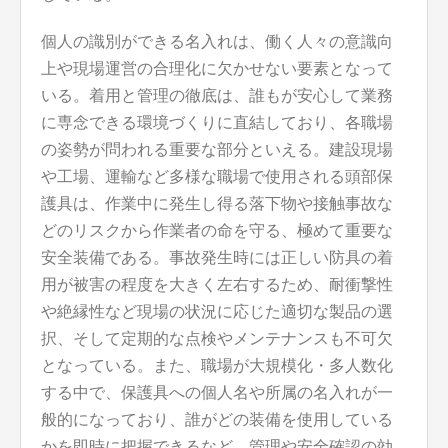
個人の識別ができる名入れは、働く人々の意識向
上や現場運営の合理化に欠かせない要素となって
いる。着用と管理の徹底は、誰もが安心して業務
に専念できる環境づくりに直結しており、各職場
の姿勢が問われる重要な部分といえる。建設現場
や工場、運輸など多様な職場で使用される頭部保
護具は、作業中に発生し得る落下物や接触事故な
どのリスクから作業者の命を守る、極めて重要な
安全装備である。事故発生時には正しい防具の着
用が被害の程度を大きく左右するため、耐衝撃性
や絶縁性など現場の状況に応じた適切な製品の選
択、そして定期的な点検やメンテナンスも不可欠
となっている。また、職場が大規模化・多人数化
する中で、保護具への個人名や所属の名入れが一
般的になっており、誰がどの装備を使用している
かを即時に把握できるなど、管理や安全確認の効