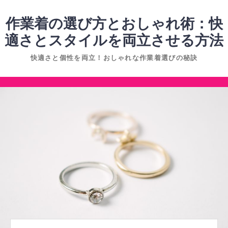
コ
ン
作業着の選び方とおしゃれ術：快
テ
適さとスタイルを両立させる方法
ン
快適さと個性を両立！おしゃれな作業着選びの秘訣
ツ
へ
コ
ス
ン
キ
テ
ッ
ン
プ
ツ
へ
ス
キ
ッ
プ