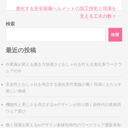
投
進化する安全装備ヘルメットの加工技術と現場を
稿
支える工夫の数々
ナ
検索
ビ
検索
ゲ
ー
最近の投稿
シ
ョ
ン
作業服が変える働き方快適さとおしゃれを叶える進化系ワークウ
ェアの今
安全性とおしゃれを両立する進化系作業服が働く現場にもたらす
新しい価値
機能性と美しさを両立するtsデザインが切り開く新時代の業務用
ウェア選び
働く現場を変えるtsデザイン多様化時代のワークウェア通販革命